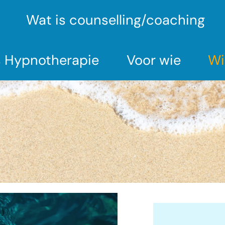
Wat is counselling/coaching
s Hypnotherapie
Voor wie
Wi