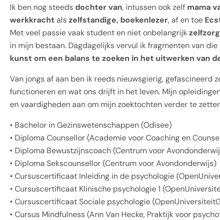
Ik ben nog steeds
dochter van
, intussen ook zelf
mama van
werkkracht
als
zelfstandige, boekenlezer
, af en toe
Ecs
Met veel passie vaak student en niet onbelangrijk
zelfzor
in mijn bestaan. Dagdagelijks vervul ik fragmenten van die 
kunst om een balans te zoeken in het uitwerken van de
Van jongs af aan ben ik reeds nieuwsgierig, gefascineerd z
functioneren en wat ons drijft in het leven. Mijn opleidinge
en vaardigheden aan om mijn zoektochten verder te zetten
• Bachelor in Gezinswetenschappen (Odisee)
• Diploma Counsellor (Academie voor Coaching en Counsel
• Diploma Bewustzijnscoach (Centrum voor Avondonderwij
• Diploma Sekscounsellor (Centrum voor Avondonderwijs)
• Cursuscertificaat Inleiding in de psychologie (OpenUnive
• Cursuscertificaat Klinische psychologie 1 (OpenUniversit
• Cursuscertificaat Sociale psychologie (OpenUniversiteit
• Cursus Mindfulness (Ann Van Hecke, Praktijk voor psychot