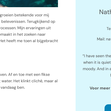
Nat
Opgroeien betekende voor mij
 belevenissen. Terugkijkend op
rocessen. Mijn ervaringen uit
Te
maakt in het zoeken naar
Mail: n
Het heeft me toen al bijgebracht
“I have seen the
when it is quie
moody. And in a
even. Af en toe met een fikse
water. Het klinkt cliché, maar al
k vandaag ben.
Voor meer 