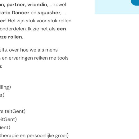
, partner, vriendin
, … zowel
tatic Dancer
en
squasher
, …
ger
! Het zijn stuk voor stuk rollen
onderdelen. Ik zie het als
een
ze rollen
.
elfs, over hoe we als mens
n en ervaringen reiken me tools
:
ling)
s)
rsiteitGent)
eitGent)
Gent)
herapie en persoonlijke groei)