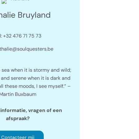
halie Bruyland
l: +32 476 71 75 73
athalie@soulquesters.be
 sea when it is stormy and wild;
t and serene when it is dark and
ll these moods, I see myself.” –
Martin Buxbaum
informatie, vragen of een
afspraak?
Contacteer mij