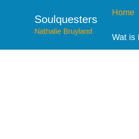
Spring
Home
naar
Soulquesters
de
inhoud
Nathalie Bruyland
Wat is